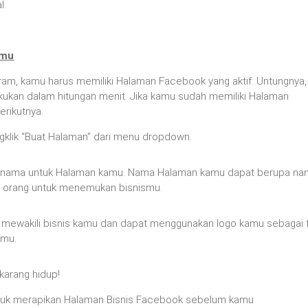
l.
amu
ram, kamu harus memiliki Halaman Facebook yang aktif. Untungnya,
ukan dalam hitungan menit. Jika kamu sudah memiliki Halaman
rikutnya.
lik “Buat Halaman” dari menu dropdown.
 beri nama untuk Halaman kamu. Nama Halaman kamu dapat berupa n
ri orang untuk menemukan bisnismu.
ng mewakili bisnis kamu dan dapat menggunakan logo kamu sebagai 
amu.
karang hidup!
 untuk merapikan Halaman Bisnis Facebook sebelum kamu